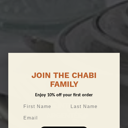
JOIN THE CHABI
FAMILY
Enjoy 10% off your first order
EMPREINTE
NOOR
First Name
Last Name
SUMMER
SELECTION
ARGENTÉE
Email
70'S
OASIS
GOLD
Your
summer
favorites,
Buy
now!